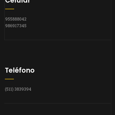
Celular
955888042
986917345
Teléfono
(511) 3839394