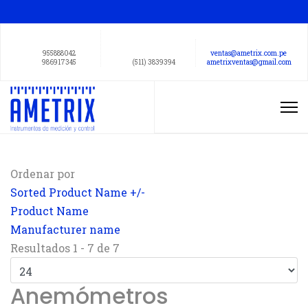
955888042
ventas@ametrix.com.pe
986917345
(511) 3839394
ametrixventas@gmail.com
Ordenar por
Sorted Product Name +/-
Product Name
Manufacturer name
Resultados 1 - 7 de 7
Anemómetros