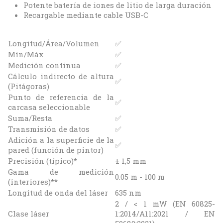
Potente batería de iones de litio de larga duración
Recargable mediante cable USB-C
Longitud/Área/Volumen
✅
Mín/Máx
✅
Medición continua
✅
Cálculo indirecto de altura
✅
(Pitágoras)
Punto de referencia de la
✅
carcasa seleccionable
Suma/Resta
✅
Transmisión de datos
✅
Adición a la superficie de la
✅
pared (función de pintor)
Precisión (típico)*
± 1,5 mm
Gama de medición
0.05 m - 100 m
(interiores)**
Longitud de onda del láser
635 nm
2 / < 1 mW (EN 60825-
Clase láser
1:2014/A11:2021 / EN