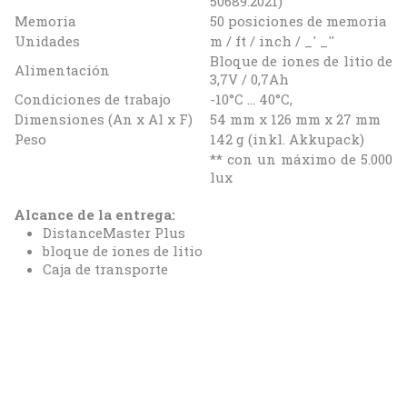
50689:2021)
Memoria
50 posiciones de memoria
Unidades
m / ft / inch / _' _''
Bloque de iones de litio de
Alimentación
3,7V / 0,7Ah
Condiciones de trabajo
-10°C … 40°C,
Dimensiones (An x Al x F)
54 mm x 126 mm x 27 mm
Peso
142 g (inkl. Akkupack)
** con un máximo de 5.000
lux
Alcance de la entrega:
DistanceMaster Plus
bloque de iones de litio
Caja de transporte