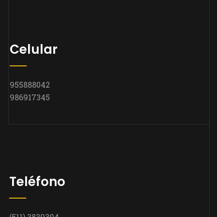
Celular
955888042
986917345
Teléfono
(511) 3839394