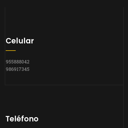
Celular
955888042
986917345
Teléfono