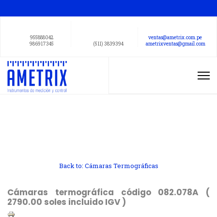
955888042
ventas@ametrix.com.pe
986917345
(511) 3839394
ametrixventas@gmail.com
Back to: Cámaras Termográficas
Cámaras termográfica código 082.078A (
2790.00 soles incluido IGV )