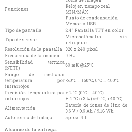
Toma de imagen
Reloj en tiempo real
Funciones
MÍN/MÁX
Punto de condensación
Memoria USB
Tipo de pantalla
2,4" Pantalla TFT en color
Microbolómetro sin
Tipo de sensor
refrigerar
Resolución de la pantalla
320 x 240 pixel
Frecuencia de la imagen
9 Hz
Sensibilidad térmica
60 mK @25°C
(NETD)
Rango de medición
temperatura por
-20°C … 150°C, 0°C … 400°C
infrarrojos
Precisión temperatura por
± 2 °C (0°C … 40°C)
infrarrojos
± 4 °C o 3 % (<=0 °C, >40 °C)
Batería de iones de litio de
Alimentación
3,6 V / 0,6 Ah / 9,18 Wh
Autonomía de trabajo
aprox. 4 h
Alcance de la entrega: