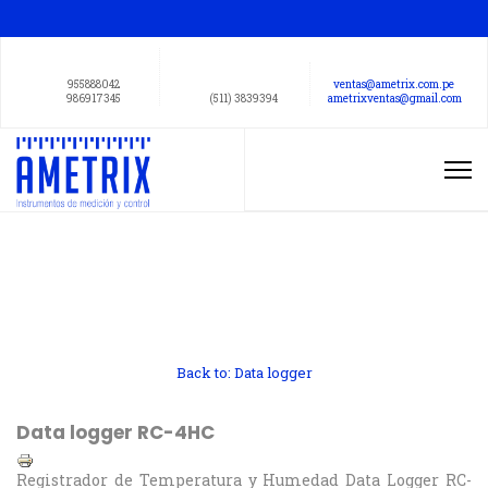
955888042
ventas@ametrix.com.pe
986917345
(511) 3839394
ametrixventas@gmail.com
Back to: Data logger
Data logger RC-4HC
Registrador de Temperatura y Humedad Data Logger RC-