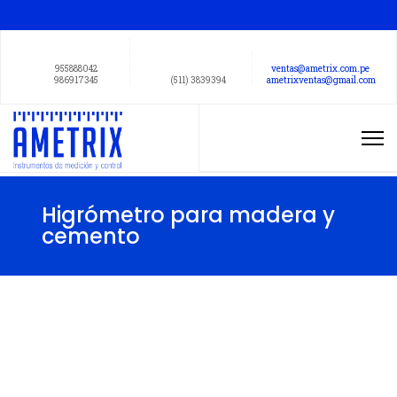
955888042
ventas@ametrix.com.pe
986917345
(511) 3839394
ametrixventas@gmail.com
Higrómetro para madera y
cemento