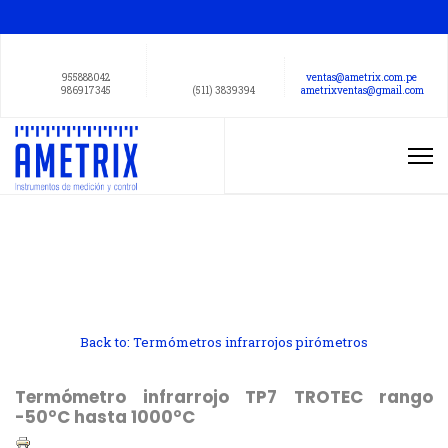
955888042
ventas@ametrix.com.pe
986917345
(511) 3839394
ametrixventas@gmail.com
Back to: Termómetros infrarrojos pirómetros
Termómetro infrarrojo TP7 TROTEC rango
-50°C hasta 1000°C