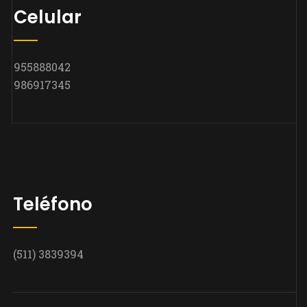
Celular
955888042
986917345
Teléfono
(511) 3839394