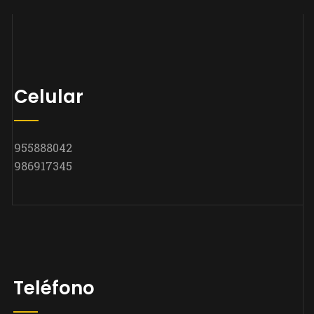
Celular
955888042
986917345
Teléfono