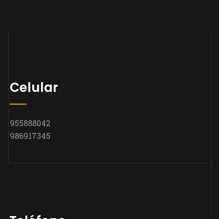
Celular
955888042
986917345