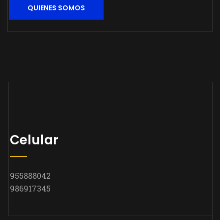
QUIENES SOMOS
Celular
955888042
986917345