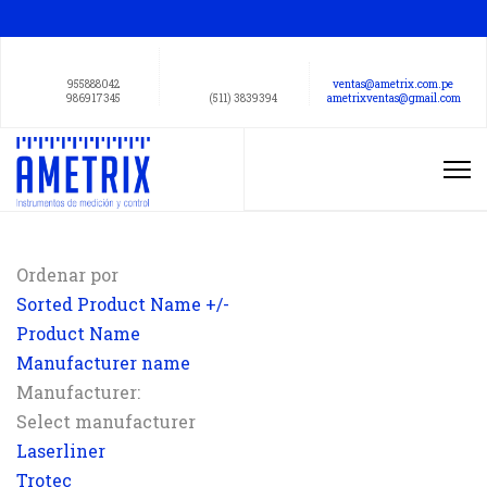
955888042
ventas@ametrix.com.pe
986917345
(511) 3839394
ametrixventas@gmail.com
Ordenar por
Sorted Product Name +/-
Product Name
Manufacturer name
Manufacturer:
Select manufacturer
Laserliner
Trotec